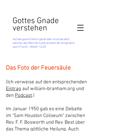
Got
tes Gnade
verstehen
Auf das gute Erdreich gesät aber ist es bei dem,
welcher das Wort hört und versteht; der bringt dann
auch Frucht... (Matth. 13,23)
Das Foto der Feuersäule
(Ich verweise auf den entsprechenden
Ei
ntrag
auf william-branham.org und
den
Podcast
.
)
Im Januar 1950 gab es eine Debatte
im "Sam Houston Coliseum" zwischen
Rev. F. F. Bosworth und Rev. Best über
das Thema göttliche Heilung. Auch