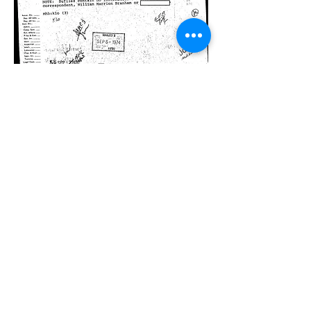
D
arin
bestätigt er, dass George J. Lacy
nie beim FBI angestellt war. Einer der
Fotografen, James Ayers, wurde in
einem anderen Zusammenhang
wegen Fälschung verurteilt: