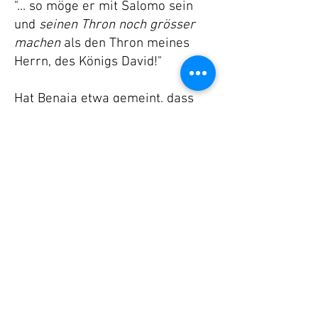
"... so möge er mit Salomo sein
und
seinen Thron noch grösser
machen
als den Thron meines
Herrn, des Königs David!"
Hat Benaja etwa gemeint, dass
Salomo auf einem grösseren
Stuhl sitzen würde? Sicher nicht.
Das Wort "Thron" steht für die
Autorität des Königs. In Hebr. 1,8
sollte man die Worte "Dein Thron
ist Gott..." also folgendermassen
verstehen: Jesus, der Sohn
Gottes, sitzt auf dem Thron
Gottes, das bedeutet, Gott hat ihm
die volle göttliche Autorität
verliehen.