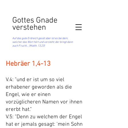
Got
tes Gnade
verstehen
Auf das gute Erdreich gesät aber ist es bei dem,
welcher das Wort hört und versteht; der bringt dann
auch Frucht... (Matth. 13,23)
Hebräer 1,4-13
V.4: "und er ist um so viel
erhabener geworden als
die
Engel, wie er einen
vorzüglicheren Namen vor ihnen
ererbt hat."
V.5: "Denn zu welchem der Engel
hat er jemals gesagt: 'mein Sohn