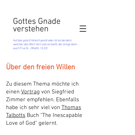
Got
tes Gnade
verstehen
Auf das gute Erdreich gesät aber ist es bei dem,
welcher das Wort hört und versteht; der bringt dann
auch Frucht... (Matth. 13,23)
Über den freien Willen
Zu diesem Thema möchte ich
einen
Vortrag
von Siegfried
Zimmer empfehlen. Ebenfalls
habe ich sehr viel von
Thomas
Talbotts
Buch "The Inescapable
Love of God" gelernt.