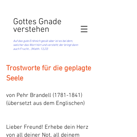
Got
tes Gnade
verstehen
Auf das gute Erdreich gesät aber ist es bei dem,
welcher das Wort hört und versteht; der bringt dann
auch Frucht... (Matth. 13,23)
Trostworte für die geplagte
Seele
von Pehr Brandell
(1781-1841)
(übersetzt aus dem Englischen)
Lieber Freund! Erhebe dein Herz
von all deiner Not, all deinem